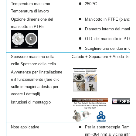
Temperatura massima
250
ºC
Temperatura di lavoro
Opzione dimensione del
Manicotto in PTFE (bianco) at
manicotto in PTFE
Diametro interno del manico
O.D. del manicotto in PTFE
Scegliere uno dei due in Opz
Spessore massimo della
Catodo + Separatore + Anodo: 5 m
cella Spessore della cella
Avvertenze per l'installazione
e il funzionamento (fare clic
sulle immagini a destra per
vedere i dettagli)
Istruzioni di montaggio
Note applicative
Per la spettroscopia Raman las
nm~364 nm) al vicino infrar