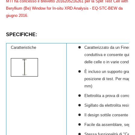
MTI ha concesso il brevetto 2016205216261 per la Split Test Cell with
Beryllium (Be) Window for In-situ XRD Analysis - EQ-STC-BEW da
giugno 2016.
SPECIFICHE:
Caratteristiche
Caratterizzato da un
Finestra
conduttiva e consente quindi 
delle celle o in varie condizi
È incluso un supporto gratuito
posizione di test. Per maggio
mm)
Elettrolita a prova di corrosi
Sigillato da
elettrolita resist
Il design sottile consente il 
Facile da assemblare, separa
Stessa funzionalità di "
Cella