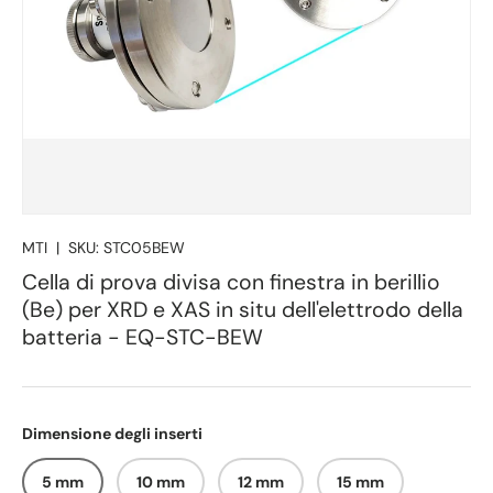
MTI
|
SKU:
STC05BEW
Cella di prova divisa con finestra in berillio
(Be) per XRD e XAS in situ dell'elettrodo della
batteria - EQ-STC-BEW
Dimensione degli inserti
5 mm
10 mm
12 mm
15 mm