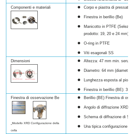
Componenti e materiali
Corpo e piastra di pressatura
Finestra in berillio (Be)
Manicotto in PTFE
(
Selezion
prodotto: 19, 20 e 24 mm)
O-ring in PTFE
Viti esagonali SS
Dimensioni
Altezza: 47 mm min. senza c
Diametro: 64 mm (diametro 
Lunghezza esposta al piomb
Finestra in berillio (BE): 3
Finestra di osservazione Be
Berillio (BE)
Finestra di osse
Angolo di diffrazione XRD (2
Schema di diffrazione di SiO2
Modello XRD Configurazione della
Una tipica configurazione di 
cella