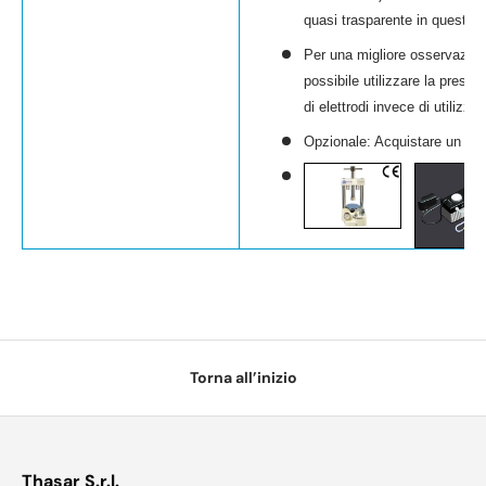
quasi trasparente in questo i
Per una migliore osservazione 
possibile utilizzare la press
di elettrodi invece di utilizzar
Opzionale: Acquistare un
pen
Torna all’inizio
Thasar S.r.l.