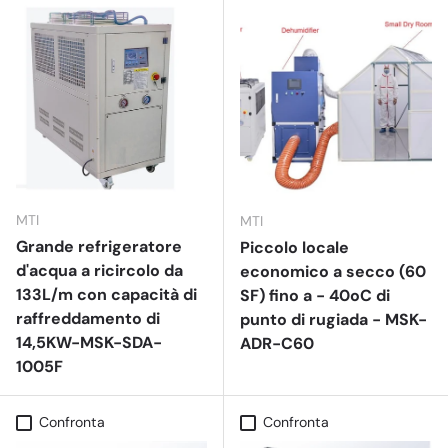
MTI
MTI
Grande refrigeratore
Piccolo locale
d'acqua a ricircolo da
economico a secco (60
133L/m con capacità di
SF) fino a - 40oC di
raffreddamento di
punto di rugiada - MSK-
14,5KW-MSK-SDA-
ADR-C60
1005F
Confronta
Confronta