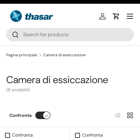
Passa ai contenuti
Accedi
Carrello
Cerca
Cerca
Pagina principale
Camera di essiccazione
Camera di essiccazione
(6 prodotti)
Elenco
Grigli
Confronta
Confronta
Confronta