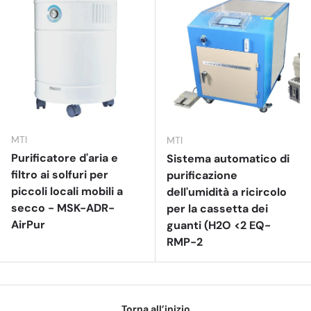
MTI
MTI
Purificatore d'aria e
Sistema automatico di
filtro ai solfuri per
purificazione
piccoli locali mobili a
dell'umidità a ricircolo
secco - MSK-ADR-
per la cassetta dei
AirPur
guanti (H2O <2 EQ-
RMP-2
Torna all’inizio