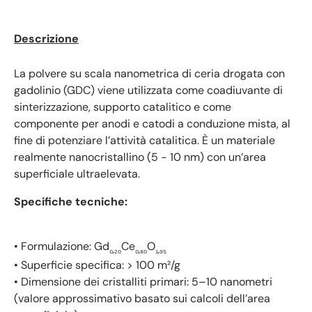
Descrizione
La polvere su scala nanometrica di ceria drogata con
gadolinio (GDC) viene utilizzata come coadiuvante di
sinterizzazione, supporto catalitico e come
componente per anodi e catodi a conduzione mista, al
fine di potenziare l’attività catalitica. È un materiale
realmente nanocristallino (5 - 10 nm) con un’area
superficiale ultraelevata.
Specifiche tecniche:
• Formulazione: Gd
Ce
O
₀,₂₀
₀,₈₀
₁,₉₅
• Superficie specifica: > 100 m²/g
• Dimensione dei cristalliti primari: 5–10 nanometri
(valore approssimativo basato sui calcoli dell’area