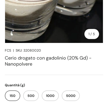
di
1
/
5
FCS
|
SKU:
32080020
Cerio drogato con gadolinio (20% Gd) -
Nanopolvere
Quantità (g)
150
500
1000
5000