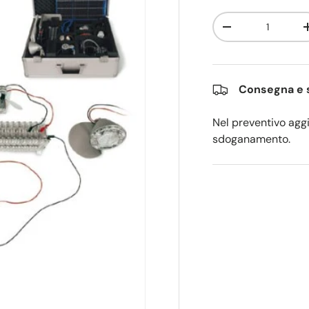
Q.tà
Diminuire la quan
Consegna e s
Nel preventivo aggi
sdoganamento.