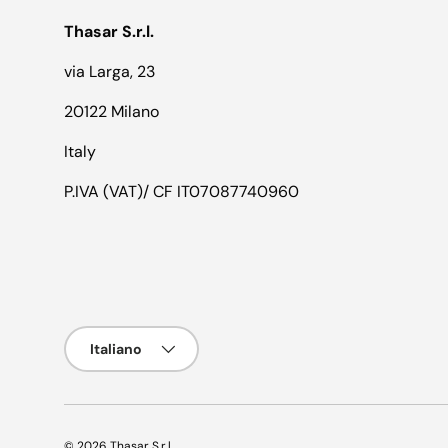
Thasar S.r.l.
via Larga, 23
20122 Milano
Italy
P.IVA (VAT)/ CF IT07087740960
Lingua
Italiano
© 2026
Thasar S.r.l.
.