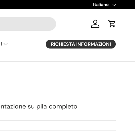
Lingua
Italiano
Accedi
Carrello
i
RICHIESTA INFORMAZIONI
entazione su pila completo